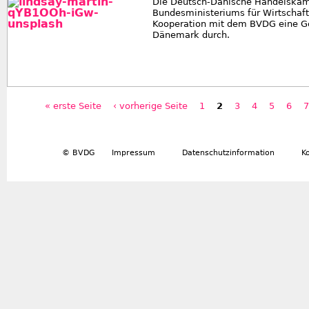
Die Deutsch-Dänische Handelskam
Bundesministeriums für Wirtschaf
Kooperation mit dem BVDG eine G
Dänemark durch.
« erste Seite
‹ vorherige Seite
1
2
3
4
5
6
7
Seiten
© BVDG
Impressum
Datenschutzinformation
K