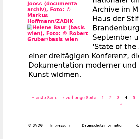
nationaler un
Archive im 
Haus der Sti
Brandenburg
September u
'State of the
einer dreitägigen Konferenz, di
Dokumentation moderner und 
Kunst widmen.
« erste Seite
‹ vorherige Seite
1
2
3
4
5
Seiten
»
© BVDG
Impressum
Datenschutzinformation
K