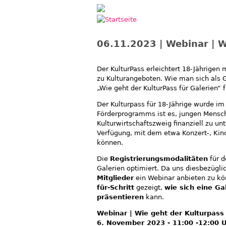
Jump to navigation
06.11.2023 | Webinar | W
Der KulturPass erleichtert 18-Jährigen
zu Kulturangeboten. Wie man sich als G
„Wie geht der KulturPass für Galerien“ 
Der Kulturpass für 18-Jährige wurde im
Förderprogramms ist es, jungen Mensch
Kulturwirtschaftszweig finanziell zu un
Verfügung, mit dem etwa Konzert-, Kin
können.
Die
Registrierungsmodalitäten
für d
Galerien optimiert. Da uns diesbezüglic
Mitglieder
ein Webinar anbieten zu kön
für-Schritt
gezeigt,
wie sich eine G
präsentieren
kann.
Webinar | Wie geht der Kulturpass 
6. November 2023 - 11:00 -12:00 