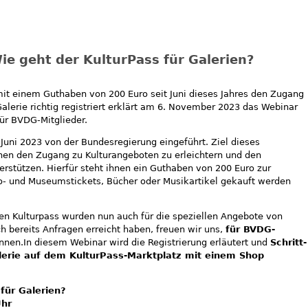
ie geht der KulturPass für Galerien?
 mit einem Guthaben von 200 Euro seit Juni dieses Jahres den Zugang
alerie richtig registriert erklärt am 6. November 2023 das Webinar
für BVDG-Mitglieder.
 Juni 2023 von der Bundesregierung eingeführt. Ziel dieses
en den Zugang zu Kulturangeboten zu erleichtern und den
terstützen. Hierfür steht ihnen ein Guthaben von 200 Euro zur
o- und Museumstickets, Bücher oder Musikartikel gekauft werden
en Kulturpass wurden nun auch für die speziellen Angebote von
h bereits Anfragen erreicht haben, freuen wir uns,
für BVDG-
nen.In diesem Webinar wird die Registrierung erläutert und
Schritt-
alerie auf dem KulturPass-Marktplatz mit einem Shop
für Galerien?
Uhr