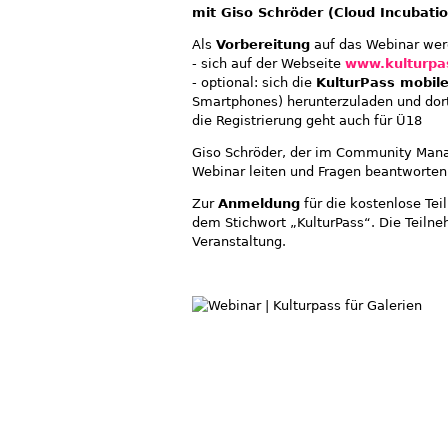
mit Giso Schröder (Cloud Incubati
Als
Vorbereitung
auf das Webinar wer
- sich auf der Webseite
www.kulturpa
- optional: sich die
KulturPass mobil
Smartphones) herunterzuladen und dort z
die Registrierung geht auch für Ü18
Giso Schröder, der im Community Mana
Webinar leiten und Fragen beantworten
Zur
Anmeldung
für die kostenlose T
dem Stichwort „KulturPass“. Die Teiln
Veranstaltung.