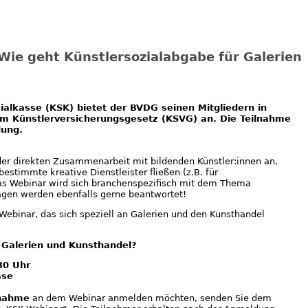
Wie geht Künstlersozialabgabe für Galerien
ialkasse (KSK) bietet der BVDG seinen Mitgliedern in
um Künstlerversicherungsgesetz (KSVG) an. Die Teilnahme
dung.
n der direkten Zusammenarbeit mit bildenden Künstler:innen an,
stimmte kreative Dienstleister fließen (z.B. für
as Webinar wird sich branchenspezifisch mit dem Thema
ragen werden ebenfalls gerne beantwortet!
 Webinar, das sich speziell an Galerien und den Kunsthandel
 Galerien und Kunsthandel?
30 Uhr
sse
lnahme
an dem Webinar anmelden möchten, senden Sie dem