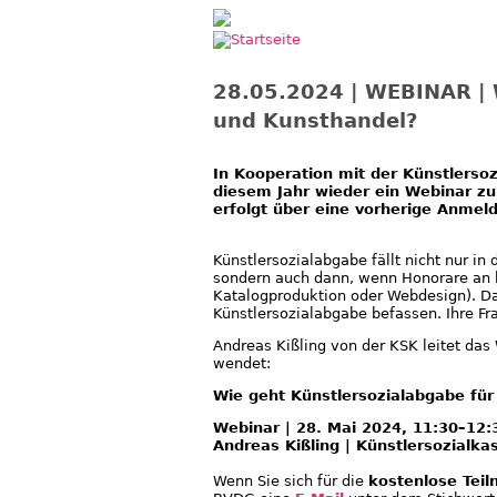
Jump to navigation
28.05.2024 | WEBINAR | 
und Kunsthandel?
In Kooperation mit der Künstlersoz
diesem Jahr wieder ein Webinar z
erfolgt über eine vorherige Anmel
Künstlersozialabgabe fällt nicht nur i
sondern auch dann, wenn Honorare an be
Katalogproduktion oder Webdesign). D
Künstlersozialabgabe befassen. Ihre F
Andreas Kißling von der KSK leitet das
wendet:
Wie geht Künstlersozialabgabe für
Webinar | 28. Mai 2024, 11:30–12:
Andreas Kißling | Künstlersozialka
Wenn Sie sich für die
kostenlose Tei