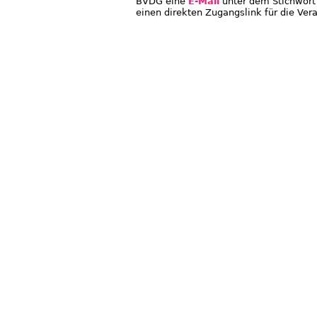
BVDG eine
E-Mail
unter dem Stichwort
einen direkten Zugangslink für die Ver