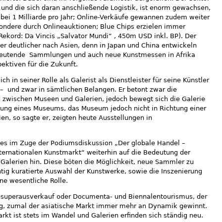
r und die sich daran anschließende Logistik, ist enorm gewachsen,
bei 1 Milliarde pro Jahr; Online-Verkäufe gewannen zudem weiter
ondere durch Onlineauktionen; Blue Chips erzielen immer
Rekord: Da Vincis „Salvator Mundi“ , 450m USD inkl. BP). Der
mer deutlicher nach Asien, denn in Japan und China entwickeln
edeutende Sammlungen und auch neue Kunstmessen in Afrika
ektiven für die Zukunft.
sich in seiner Rolle als Galerist als Dienstleister für seine Künstler
 ­– und zwar in sämtlichen Belangen. Er betont zwar die
g zwischen Museen und Galerien, jedoch bewegt sich die Galerie
tung eines Museums, das Museum jedoch nicht in Richtung einer
en, so sagte er, zeigten heute Ausstellungen in
es im Zuge der Podiumsdiskussion „Der globale Handel –
rnationalen Kunstmarkt“ weiterhin auf die Bedeutung der
 Galerien hin. Diese böten die Möglichkeit, neue Sammler zu
ichtig kuratierte Auswahl der Kunstwerke, sowie die Inszenierung
ne wesentliche Rolle.
esuperausverkauf oder Documenta- und Biennalentourismus, der
g, zumal der asiatische Markt immer mehr an Dynamik gewinnt.
rkt ist stets im Wandel und Galerien erfinden sich ständig neu.