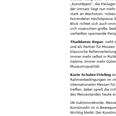
„Kunstdepot“, die Freilage
der Umsatz liegt nun mehr 
stark an Wachstum, insbes
horrenderer Höchstpreise (
Blick richtet sich auch im
sich inzwischen große, b
verheißen spannende Persp
Thaddaeus Ropac
sieht 
und als Partner für Museen
klassische Rollenverteilun
immer mehr selbst in Rich
Galerie. Immer mehr Galeri
Museumsqualität.
Karin Schulze-Frieling
wi
Rahmenbedingungen im inte
internationalen Messen für
treffen, dabei spielt die r
des Messestandes heute ei
Ob Auktionsrekorde, Mess
Kunstmarkt ist in Bewegun
Wichtig bleibt: Der Kunstma