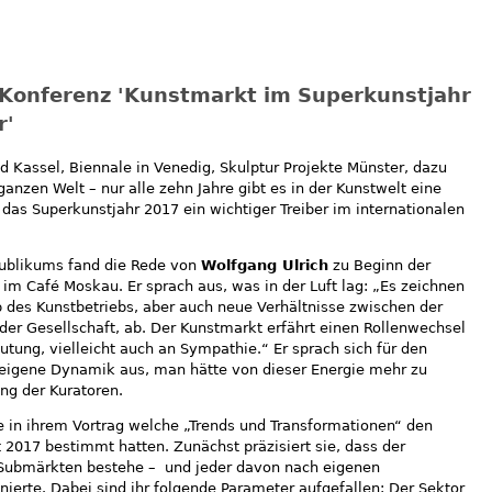
| Konferenz 'Kunstmarkt im Superkunstjahr
r'
 Kassel, Biennale in Venedig, Skulptur Projekte Münster, dazu
anzen Welt – nur alle zehn Jahre gibt es in der Kunstwelt eine
t das Superkunstjahr 2017 ein wichtiger Treiber im internationalen
blikums fand die Rede von
Wolfgang Ulrich
zu Beginn der
m Café Moskau. Er sprach aus, was in der Luft lag: „Es zeichnen
b des Kunstbetriebs, aber auch neue Verhältnisse zwischen der
der Gesellschaft, ab. Der Kunstmarkt erfährt einen Rollenwechsel
tung, vielleicht auch an Sympathie.“ Er sprach sich für den
eigene Dynamik aus, man hätte von dieser Energie mehr zu
ung der Kuratoren.
e in ihrem Vortrag welche „Trends und Transformationen“ den
 2017 bestimmt hatten. Zunächst präzisiert sie, dass der
Submärkten bestehe – und jeder davon nach eigenen
ierte. Dabei sind ihr folgende Parameter aufgefallen: Der Sektor