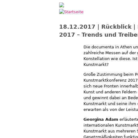
Jump to navigation
18.12.2017 | Rückblick 
2017 – Trends und Treibe
Die documenta in Athen und
zahlreiche Messen auf der g
Konstellation wie diese. Is
Kunstmarkt?
Große Zustimmung beim Pu
Kunstmarktkonferenz 2017 i
sich neue Fronten innerhal
Kunst und anderen Feldern 
und gewinnt dabei an Bedeu
Kunstmarkt und seine ihm 
erwarten als von der Leist
Georgina Adam
erläutert
internationalen Kunstmarkt
Kunstmarkt aus mehreren 
Gesetzmäßigkeiten funktion