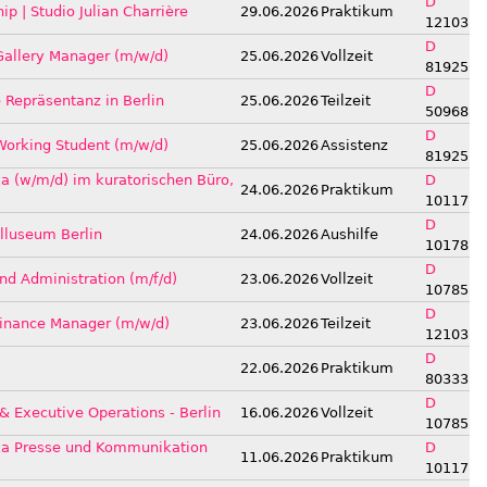
D
ip | Studio Julian Charrière
29.06.2026
Praktikum
12103
D
allery Manager (m/w/d)
25.06.2026
Vollzeit
81925
D
 Repräsentanz in Berlin
25.06.2026
Teilzeit
50968
D
orking Student (m/w/d)
25.06.2026
Assistenz
81925
a (w/m/d) im kuratorischen Büro,
D
24.06.2026
Praktikum
10117
D
Illuseum Berlin
24.06.2026
Aushilfe
10178
D
nd Administration (m/f/d)
23.06.2026
Vollzeit
10785
D
 Finance Manager (m/w/d)
23.06.2026
Teilzeit
12103
D
22.06.2026
Praktikum
80333
D
& Executive Operations - Berlin
16.06.2026
Vollzeit
10785
ika Presse und Kommunikation
D
11.06.2026
Praktikum
10117