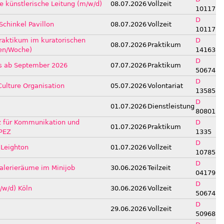
de künstlerische Leitung (m/w/d)
08.07.2026
Vollzeit
10117
D
Schinkel Pavillon
08.07.2026
Vollzeit
10117
raktikum im kuratorischen
D
08.07.2026
Praktikum
den/Woche)
14163
D
es ab September 2026
07.07.2026
Praktikum
50674
D
 Culture Organisation
05.07.2026
Volontariat
13585
D
01.07.2026
Dienstleistung
80801
nz für Kommunikation und
D
01.07.2026
Praktikum
OPEZ
1335
D
 Leighton
01.07.2026
Vollzeit
10785
D
Galerieräume im Minijob
30.06.2026
Teilzeit
04179
D
/w/d) Köln
30.06.2026
Vollzeit
50674
D
29.06.2026
Vollzeit
50968