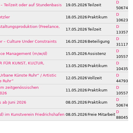
D
 – Teilzeit oder auf Stundenbasis
19.05.2026
Teilzeit
50674
D
tzler
18.05.2026
Praktikum
10623
staltungsproduktion (Freelance,
D
17.05.2026
Teilzeit
13357
D
or – Culture Under Constraints
16.05.2026
Beteiligung
31117
D
ffice Management (m/w/d)
15.05.2026
Assistenz
10557
R FÜR KUNST, KULTUR,
D
13.05.2026
Praktikum
10435
Urbane Künste Ruhr“ / Artistic
D
12.05.2026
Vollzeit
e Ruhr”
44793
m zeitgenössischen
D
11.05.2026
Praktikum
2026
10557
D
s ab Juni 2026
08.05.2026
Praktikum
50674
D
d) im Kunstverein Friedrichshafen
08.05.2026
Freie Mitarbeit
88045