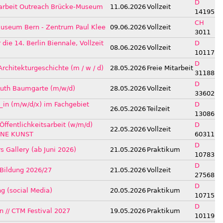
D
gsarbeit Outreach Brücke-Museum
11.06.2026
Vollzeit
14195
CH
museum Bern - Zentrum Paul Klee
09.06.2026
Vollzeit
3011
die 14. Berlin Biennale, Vollzeit
D
08.06.2026
Vollzeit
10117
D
Architekturgeschichte (m / w / d)
28.05.2026
Freie Mitarbeit
31188
D
 Ruth Baumgarte (m/w/d)
28.05.2026
Vollzeit
33602
r_in (m/w/d/x) im Fachgebiet
D
26.05.2026
Teilzeit
13086
Öffentlichkeitsarbeit (w/m/d)
D
22.05.2026
Vollzeit
NE KUNST
60311
D
s Gallery (ab Juni 2026)
21.05.2026
Praktikum
10783
D
& Bildung 2026/27
21.05.2026
Vollzeit
27568
D
ng (social Media)
20.05.2026
Praktikum
10715
D
n // CTM Festival 2027
19.05.2026
Praktikum
10119