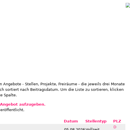
Jump to navigation
n Angebote - Stellen, Projekte, Freiräume - die jeweils drei Monate
ch sortiert nach Beitragsdatum. Um die Liste zu sortieren, klicken
e Spalte.
n Angebot aufzugeben.
eröffentlicht.
Datum
Stellentyp
PLZ
D
05.08.2026
Vollzeit