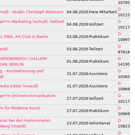
10785
D
/m/d) - Studio Christoph Niemann
04.08.2026
Freie Mitarbeit
10115
ger*in Marketing (w/m/d), Vollzeit
D
04.08.2026
Vollzeit
10117
D
p: DNA. Art Club in Berlin
03.08.2026
Praktikum
10997
D
w/d)
03.08.2026
Teilzeit
87616
ERIEBEREICH / GALLERY
D
01.08.2026
Praktikum
IAN, BERLIN
14195
ng – Kursbetreuung und
D
31.07.2026
Assistenz
d)
10365
D
Media Editor (m/w/d)
31.07.2026
Assistenz
10969
ager*in Onlinekommunikation
D
27.07.2026
Vollzeit
10117
um für Moderne Kunst -
D
27.07.2026
Praktikum
10969
ariat bei den kommunalen
D
23.07.2026
Volontariat
eberg (m/w/d)
10823
D