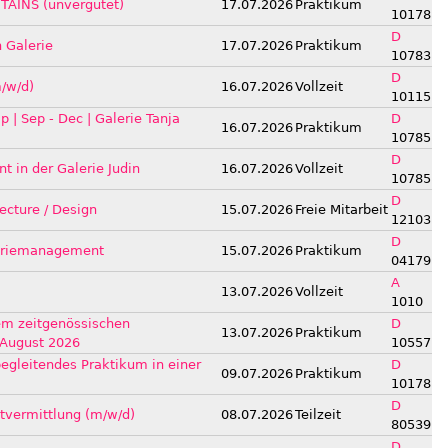
TAINS (unvergütet)
17.07.2026
Praktikum
10178
D
n Galerie
17.07.2026
Praktikum
10783
D
m/w/d)
16.07.2026
Vollzeit
10115
p | Sep - Dec | Galerie Tanja
D
16.07.2026
Praktikum
10785
D
nt in der Galerie Judin
16.07.2026
Vollzeit
10785
D
tecture / Design
15.07.2026
Freie Mitarbeit
12103
D
leriemanagement
15.07.2026
Praktikum
04179
A
13.07.2026
Vollzeit
1010
m zeitgenössischen
D
13.07.2026
Praktikum
 August 2026
10557
begleitendes Praktikum in einer
D
09.07.2026
Praktikum
10178
D
tvermittlung (m/w/d)
08.07.2026
Teilzeit
80539
D