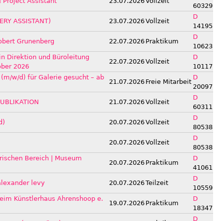
& Project Assistant
23.07.2026
Vollzeit
60329
D
ERY ASSISTANT)
23.07.2026
Vollzeit
14195
D
Robert Grunenberg
22.07.2026
Praktikum
10623
in Direktion und Büroleitung
D
22.07.2026
Vollzeit
tober 2026
10117
 (m/w/d) für Galerie gesucht – ab
D
21.07.2026
Freie Mitarbeit
20097
D
PUBLIKATION
21.07.2026
Vollzeit
60311
D
d)
20.07.2026
Vollzeit
80538
D
20.07.2026
Vollzeit
80538
orischen Bereich | Museum
D
20.07.2026
Praktikum
41061
D
alexander levy
20.07.2026
Teilzeit
10559
eim Künstlerhaus Ahrenshoop e.
D
19.07.2026
Praktikum
18347
D