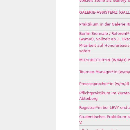
Vollzeit Stelle als Gallery 
GALERIE-ASSISTENZ (GALL
Praktikum in der Galerie 
Berlin Biennale / Referent*
(w/m/d), Vollzeit ab 1. Ok
Mitarbeit auf Honorarbasis
sofort
MITARBEITER*IN (W/M/D) 
Tournee-Manager*in (w/m/
Pressesprecher*in (w/m/d)
Pflichtpraktikum im kurat
Abteiberg
Registrar*in bei LEVY und 
Studentisches Praktikum b
V.