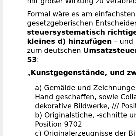
mit großer Wirkung zu verabre
Formal wäre es am einfachsten
gesetzgeberischen Entscheider
steuersystematisch richtige
kleines d) hinzufügen
– und 
zum deutschen
Umsatzsteuer
53
:
„
Kunstgegenstände, und z
a) Gemälde und Zeichnungen,
Hand geschaffen, sowie Coll
dekorative Bildwerke, /// Pos
b) Originalstiche, -schnitte u
Position 9702
c) Originalerzeugnisse der B