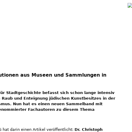
Jump to navigation
tutionen aus Museen und Sammlungen in
für Stadtgeschichte befasst sich schon lange intensiv
n Raub und Enteignung jüdischen Kunstbesitzes in der
lismus. Nun hat es einen neuen Sammelband mit
 renommierter Fachautoren zu diesem Thema
hat darin einen Artikel veröffentlicht:
Dr. Christoph