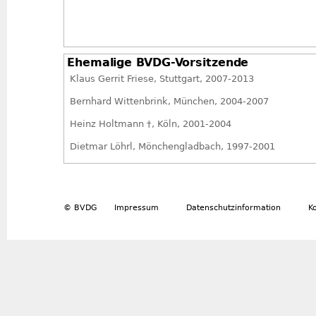
Ehemalige BVDG-Vorsitzende
Klaus Gerrit Friese, Stuttgart, 2007-2013
Bernhard Wittenbrink, München, 2004-2007
Heinz Holtmann †, Köln, 2001-2004
Dietmar Löhrl, Mönchengladbach, 1997-2001
Gerhard F. Reinz †, Köln , 1984-1997, 1997-2013 Ehre
Bogislav von Wentzel
†
, Hamburg/Köln, 1978-1984
© BVDG
Impressum
Datenschutzinformation
K
Alexander von Berswordt-Wallrabe, Bochum, 1975-19