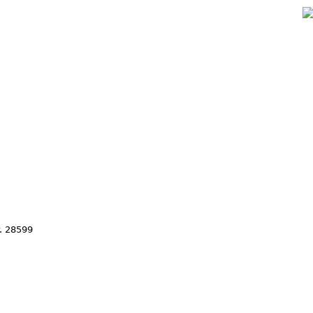
Jump to navigation
. 28599