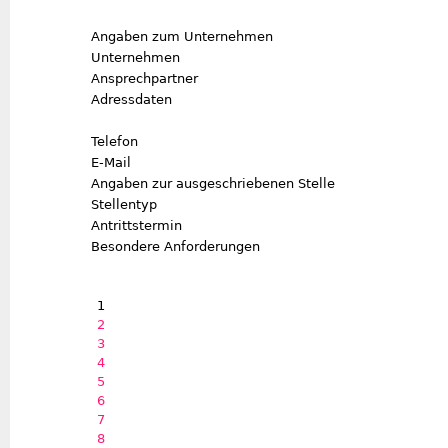
Angaben zum Unternehmen
Unternehmen
Ansprechpartner
Adressdaten
Telefon
E-Mail
Angaben zur ausgeschriebenen Stelle
Stellentyp
Antrittstermin
Besondere Anforderungen
1
Seiten
2
3
4
5
6
7
8