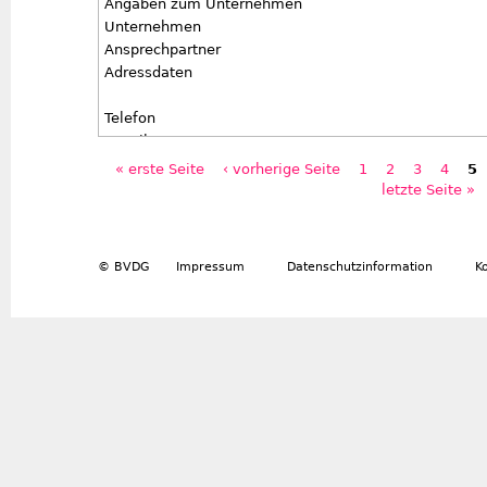
Angaben zum Unternehmen
Stellentyp
Unternehmen
Antrittstermin
Ansprechpartner
Besondere Anforderungen
Adressdaten
Anlagen
Telefon
E-Mail
Angaben zur ausgeschriebenen Stelle
« erste Seite
‹ vorherige Seite
1
2
3
4
5
Seiten
Stellentyp
letzte Seite »
Antrittstermin
Besondere Anforderungen
Anlagen
© BVDG
Impressum
Datenschutzinformation
K