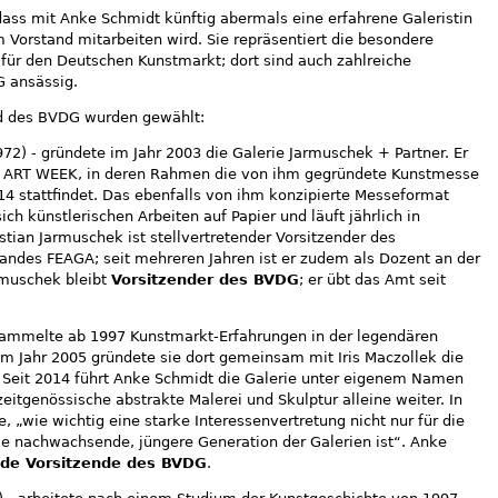
dass mit Anke Schmidt künftig abermals eine erfahrene Galeristin
 Vorstand mitarbeiten wird. Sie repräsentiert die besondere
für den Deutschen Kunstmarkt; dort sind auch zahlreiche
G ansässig.
nd des BVDG wurden gewählt:
72) - gründete im Jahr 2003 die Galerie Jarmuschek + Partner. Er
IN ART WEEK, in deren Rahmen die von ihm gegründete Kunstmesse
14 stattfindet. Das ebenfalls von ihm konzipierte Messeformat
ch künstlerischen Arbeiten auf Papier und läuft jährlich in
stian Jarmuschek ist stellvertretender Vorsitzender des
andes FEAGA; seit mehreren Jahren ist er zudem als Dozent an der
armuschek bleibt
Vorsitzender des BVDG
; er übt das Amt seit
sammelte ab 1997 Kunstmarkt-Erfahrungen in der legendären
 Im Jahr 2005 gründete sie dort gemeinsam mit Iris Maczollek die
. Seit 2014 führt Anke Schmidt die Galerie unter eigenem Namen
itgenössische abstrakte Malerei und Skulptur alleine weiter. In
e, „wie wichtig eine starke Interessenvertretung nicht nur für die
ie nachwachsende, jüngere Generation der Galerien ist“. Anke
ende Vorsitzende des BVDG
.