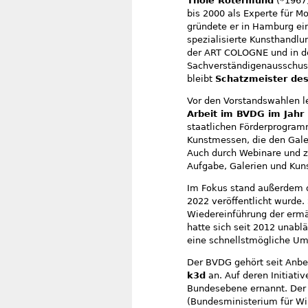
Thole Rotermund
(*1967)
bis 2000 als Experte für M
gründete er in Hamburg ei
spezialisierte Kunsthandlun
der ART COLOGNE und in der
Sachverständigenausschuss
bleibt
Schatzmeister de
Vor den Vorstandswahlen l
Arbeit im BVDG im Jahr
staatlichen Förderprogr
Kunstmessen, die den Gale
Auch durch Webinare und zu
Aufgabe, Galerien und Kuns
Im Fokus stand außerdem 
2022 veröffentlicht wurde. 
Wiedereinführung der ermä
hatte sich seit 2012 unabl
eine schnellstmögliche Um
Der BVDG gehört seit Anb
k3d
an. Auf deren Initiati
Bundesebene ernannt. Der 
(Bundesministerium für Wi