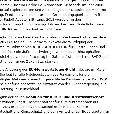
 - arbeitete nach einem Studium der Kunstgeschichte von 1997
oderne Kunst im Berliner Auktionshaus Grisebach. Im Jahr 2000
ne auf Papierarbeiten und Zeichnungen der Klassischen Moderne
g. Er ist in diversen kulturellen Gremien engagiert, u.a. im Beirat
 Rudolf-Augstein-Stiftung. 2018 wurde er in den
 für Kulturgut in Schleswig-Holstein berufen. Thole Rotermund
s BVDG
; er übt das Amt seit 2013 aus.
egten Vorstand und Geschäftsführung
Rechenschaft über ihre
 2021/2022
ab. Ein Schwerpunkt war die Würdigung der
amme im Rahmen von
NEUSTART KULTUR
für Ausstellungen und
rien über die äußerst schwierige Pandemiezeit hinweghalfen.
letzt durch den „Praxistag für Galerien“ stellt sich der BVDG die
thandel für die Zukunft zu stärken.
die Änderung der
EU-Mehrwertsteuer-Richtlinie
, die im März
Sie legt für alle Mitgliedstaaten das Fundament für die
ßigten Mehrwertsteuer für gewerbliche Kunstverkäufe. Der BVDG
ässig dafür eingesetzt und erwartet von der Bundesregierung nun
setzung in Deutschland.
eginn der neuen
Koalition für Kultur- und Kreativwirtschaft –
ve wurden jüngst Ansprechpartner für Kulturunternehmen auf
BVDG erhofft sich von Staatssekretär Michael Kellner
rtschaft und Klimaschutz) und dem Amtschef der Beauftragten für