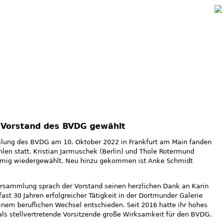
Jump to navigation
 Vorstand des BVDG gewählt
lung des BVDG am 10. Oktober 2022 in Frankfurt am Main fanden
en statt. Kristian Jarmuschek (Berlin) und Thole Rotermund
mig wiedergewählt. Neu hinzu gekommen ist Anke Schmidt
ersammlung sprach der Vorstand seinen herzlichen Dank an Karin
fast 30 Jahren erfolgreicher Tätigkeit in der Dortmunder Galerie
inem beruflichen Wechsel entschieden. Seit 2016 hatte ihr hohes
ls stellvertretende Vorsitzende große Wirksamkeit für den BVDG.