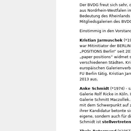
Der BVDG freut sich sehr, 
aus Nordrhein-Westfalen im
Bedeutung des Rheinlands 
Mitgliedsgalerien des BVD
Einstimmig in den Vorsta
Kristian Jarmuschek
(*19
war Mitinitiator der BERL
„POSITIONS Berlin“ seit 20
„paper positions“ widmet si
verschiedenen Städten. Kri
europäischen Galerienverb
FU Berlin tätig. Kristian J
2013 aus.
Anke Schmidt
(*1974) - 
Galerie Rolf Ricke in Köln.
Galerie Schmitt Maczollek
mit dem Schwerpunkt auf ze
ihrer Kandidatur betonte si
eigene, sondern auch für d
Schmidt ist
stellvertret