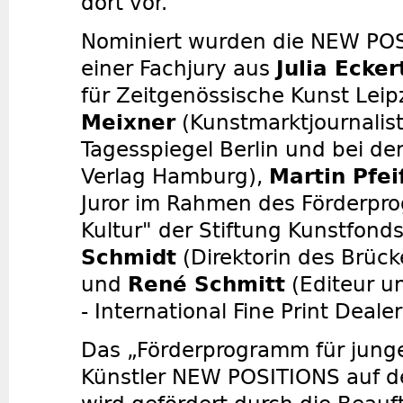
dort vor.
Nominiert wurden die NEW PO
einer Fachjury aus
Julia Ecker
für Zeitgenössische Kunst Leip
Meixner
(Kunstmarktjournalist
Tagesspiegel Berlin und bei de
Verlag Hamburg),
Martin Pfei
Juror im Rahmen des Förderpr
Kultur" der Stiftung Kunstfond
Schmidt
(Direktorin des Brüc
und
René Schmitt
(Editeur un
- International Fine Print Deale
Das „Förderprogramm für jung
Künstler NEW POSITIONS auf 