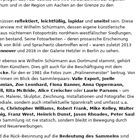
hum und in der Region um Aachen an der Grenze zu den
 müssen
reflektiert, leichtfüßig, lapidar
und
uneitel
sein. Diese
Interview mit Wilhelm Schürmann, dessen eigene künstlerische
e aus nüchternen Fotoporträts nordrhein-westfälischer Siedlungen,
en bestand. Seine Fotoarbeiten – deren prosaische Erscheinung
 von Bild- und Sprachwitz übertroffen wird – waren zuletzt 2013
nnover
und 2016 in der Galerie Hetzler in Berlin zu sehen.
er ebenso wie Wilhelm Schürmann aus Dortmund stammt, gehört
ten Künstlern. Dies gilt auch für die Beschäftigung mit dem
acke
, für den er 1981 die Fotos zum „Pralinenmeister“ beitrug. Von
rinnen im Blick des Sammlerpaars:
Valie Export, Joelle
ramian, Zoe Leonhard, Fiona Banner, Anna Oppermann,
l, Rita McBride, Alice Creischer
oder
Laurie Parsons
– um
. Malerei, Skulptur, Zeichnung, Installationen und Fotografie: Die
iale, sondern auch intellektuelle Spannkraft und umfasst u.a.
n, Christopher Williams, Robert Frank, Mike Kelley, Walter
g, Franz West, Heinrich Dunst, Jason Rhoades, Peter Saul
ie Sammlung ist nie statisch, sondern bleibt in Bewegung durch
 und Neuerwerbungen.
nd die Rück-Besinnung auf die
Bedeutung des Sammelns
sind