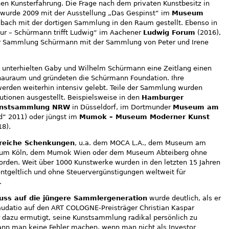
en Kunsterfahrung. Die Frage nach dem privaten Kunstbesitz in
on wurde 2009 mit der Ausstellung „Das Gespinst“ im
Museum
ach mit der dortigen Sammlung in den Raum gestellt. Ebenso in
eur – Schürmann trifft Ludwig“ im Aachener
Ludwig Forum
(2016),
r Sammlung Schürmann mit der Sammlung von Peter und Irene
 unterhielten Gaby und Wilhelm Schürmann eine Zeitlang einen
chauraum und gründeten die Schürmann Foundation. Ihre
werden weiterhin intensiv gelebt. Teile der Sammlung wurden
tutionen ausgestellt. Beispielsweise in den
Hamburger
nstsammlung NRW
in Düsseldorf, im Dortmunder
Museum am
“ 2011) oder jüngst im
Mumok – Museum Moderner Kunst
18).
lreiche Schenkungen
, u.a. dem MOCA L.A., dem Museum am
eum Köln, dem Mumok Wien oder dem Museum Abteiberg ohne
rden. Weit über 1000 Kunstwerke wurden in den letzten 15 Jahren
geltlich und ohne Steuervergünstigungen weltweit für
.
luss auf die jüngere Sammlergeneration
wurde deutlich, als er
audatio auf den ART COLOGNE-Preisträger Christian Kaspar
r dazu ermutigt, seine Kunstsammlung radikal persönlich zu
ann man keine Fehler machen, wenn man nicht als Investor