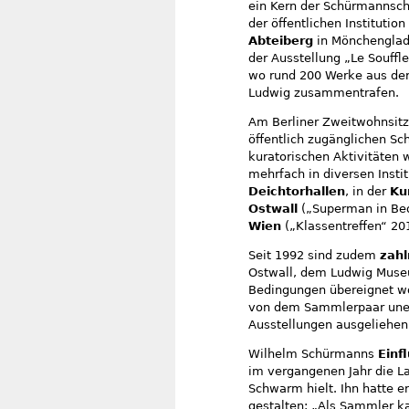
ein Kern der Schürmannsch
der öffentlichen Instituti
Abteiberg
in Mönchengladb
der Ausstellung „Le Souffl
wo rund 200 Werke aus de
Ludwig zusammentrafen.
Am Berliner Zweitwohnsitz
öffentlich zugänglichen S
kuratorischen Aktivitäten 
mehrfach in diversen Insti
Deichtorhallen
, in der
Ku
Ostwall
(„Superman in Bed
Wien
(„Klassentreffen“ 20
Seit 1992 sind zudem
zah
Ostwall, dem Ludwig Mus
Bedingungen übereignet wo
von dem Sammlerpaar unent
Ausstellungen ausgeliehen
Wilhelm Schürmanns
Einf
im vergangenen Jahr die L
Schwarm hielt. Ihn hatte e
gestalten: „Als Sammler k