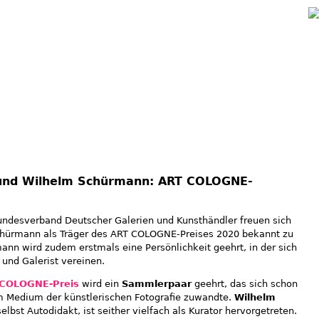
Jump to navigation
 und Wilhelm Schürmann: ART COLOGNE-
ndesverband Deutscher Galerien und Kunsthändler freuen sich
chürmann als Träger des ART COLOGNE-Preises 2020 bekannt zu
nn wird zudem erstmals eine Persönlichkeit geehrt, in der sich
 und Galerist vereinen.
COLOGNE-Preis
wird ein
Sammlerpaar
geehrt, das sich schon
em Medium der künstlerischen Fotografie zuwandte.
Wilhelm
selbst Autodidakt, ist seither vielfach als Kurator hervorgetreten.