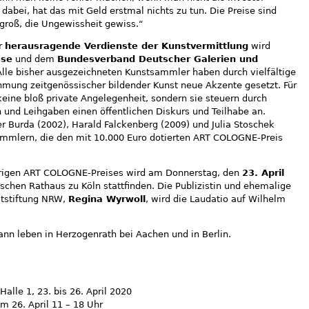
 dabei, hat das mit Geld erstmal nichts zu tun. Die Preise sind
 groß, die Ungewissheit gewiss.“
r
herausragende Verdienste der Kunstvermittlung
wird
sse
und dem
Bundesverband Deutscher Galerien und
lle bisher ausgezeichneten Kunstsammler haben durch vielfältige
hmung zeitgenössischer bildender Kunst neue Akzente gesetzt. Für
eine bloß private Angelegenheit, sondern sie steuern durch
n und Leihgaben einen öffentlichen Diskurs und Teilhabe an.
der Burda (2002), Harald Falckenberg (2009) und Julia Stoschek
ammlern, die den mit 10.000 Euro dotierten ART COLOGNE-Preis
hrigen ART COLOGNE-Preises wird am Donnerstag, den
23. April
schen Rathaus zu Köln stattfinden. Die Publizistin und ehemalige
ststiftung NRW,
Regina Wyrwoll
, wird die Laudatio auf Wilhelm
n leben in Herzogenrath bei Aachen und in Berlin.
alle 1, 23. bis 26. April 2020
am 26. April 11 – 18 Uhr