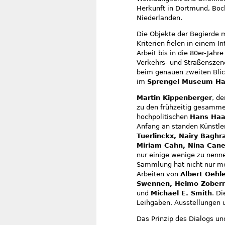
Herkunft in Dortmund, Boc
Niederlanden.
Die Objekte der Begierde
Kriterien fielen in einem 
Arbeit bis in die 80er-Jahr
Verkehrs- und Straßenszen
beim genauen zweiten Blick
im
Sprengel Museum Ha
Martin Kippenberger
, d
zu den frühzeitig gesammel
hochpolitischen
Hans Ha
Anfang an standen Künstle
Tuerlinckx, Nairy Bagh
Miriam Cahn, Nina Canel
nur einige wenige zu nennen
Sammlung hat nicht nur med
Arbeiten von
Albert Oehle
Swennen, Heimo Zoberni
und
Michael E. Smith
. D
Leihgaben, Ausstellungen
Das Prinzip des Dialogs u