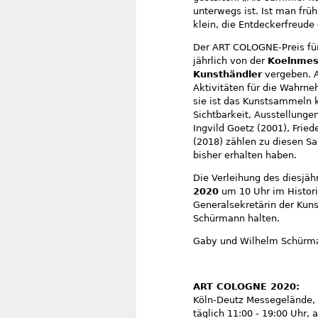
unterwegs ist. Ist man früh
klein, die Entdeckerfreude
Der ART COLOGNE-Preis fü
jährlich von der
Koelnme
Kunsthändler
vergeben. A
Aktivitäten für die Wahrne
sie ist das Kunstsammeln k
Sichtbarkeit, Ausstellunge
Ingvild Goetz (2001), Frie
(2018) zählen zu diesen S
bisher erhalten haben.
Die Verleihung des diesjä
2020
um 10 Uhr im Histori
Generalsekretärin der Kun
Schürmann halten.
Gaby und Wilhelm Schürman
ART COLOGNE 2020:
Köln-Deutz Messegelände, H
täglich 11:00 - 19:00 Uhr, 