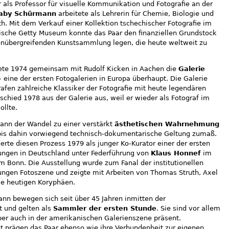
r als Professor für visuelle Kommunikation und Fotografie an der
aby Schürmann
arbeitete als Lehrerin für Chemie, Biologie und
. Mit dem Verkauf einer Kollektion tschechischer Fotografie im
ische Getty Museum konnte das Paar den finanziellen Grundstock
enübergreifenden Kunstsammlung legen, die heute weltweit zu
te 1974 gemeinsam mit Rudolf Kicken in Aachen die
Galerie
 eine der ersten Fotogalerien in Europa überhaupt. Die Galerie
afen zahlreiche Klassiker der Fotografie mit heute legendären
schied 1978 aus der Galerie aus, weil er wieder als Fotograf im
ollte.
gann der Wandel zu einer verstärkt
ästhetischen Wahrnehmung
bis dahin vorwiegend technisch-dokumentarische Geltung zumaß.
te diesen Prozess 1979 als junger Ko-Kurator einer der ersten
lungen in Deutschland unter Federführung von
Klaus Honnef
im
Bonn. Die Ausstellung wurde zum Fanal der institutionellen
ngen Fotoszene und zeigte mit Arbeiten von Thomas Struth, Axel
ie heutigen Koryphäen.
n bewegen sich seit über 45 Jahren inmitten der
t und gelten als
Sammler der ersten Stunde
. Sie sind vor allem
aber auch in der amerikanischen Galerienszene präsent.
it prägen das Paar ebenso wie ihre Verbundenheit zur eigenen