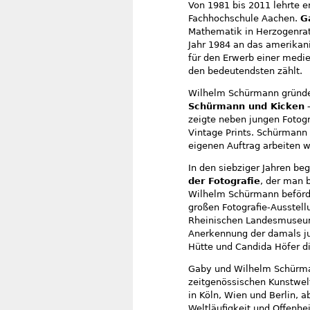
Von 1981 bis 2011 lehrte e
Fachhochschule Aachen.
G
Mathematik in Herzogenrath
Jahr 1984 an das amerikan
für den Erwerb einer medi
den bedeutendsten zählt.
Wilhelm Schürmann gründe
Schürmann und Kicken
–
zeigte neben jungen Fotogr
Vintage Prints. Schürmann 
eigenen Auftrag arbeiten w
In den siebziger Jahren be
der Fotografie
, der man 
Wilhelm Schürmann beförder
großen Fotografie-Ausstel
Rheinischen Landesmuseum 
Anerkennung der damals ju
Hütte und Candida Höfer d
Gaby und Wilhelm Schürman
zeitgenössischen Kunstwel
in Köln, Wien und Berlin, 
Weltläufigkeit und Offenhe