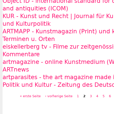
Object ID - international standard for 
and antiquities (ICOM)
KUR - Kunst und Recht | Journal für K
und Kulturpolitik
ARTMAPP - Kunstmagazin (Print) und 
Terminen u. Orten
eiskellerberg tv - Filme zur zeitgenöss
Kommentare
artmagazine - online Kunstmedium (W
ARTnews
artparasites - the art magazine made i
Politik und Kultur - Zeitung des Deuts
« erste Seite
‹ vorherige Seite
1
2
3
4
5
6
Seiten