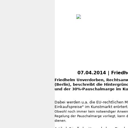
07.04.2014 | Fried
Friedhelm Unverdorben, Rechtsanwa
(Berlin), beschreibt die Hintergrü
und der 30%-Pauschalmarge im Ku
Dabei werden u.a. die EU-rechtlichen 
Einkaufspreise" im Kunstmarkt erörtert
Obwohl noch immer kein notwendiger Anwend
Regelung der Pauschalmarge vorliegt, kann d
dienen.