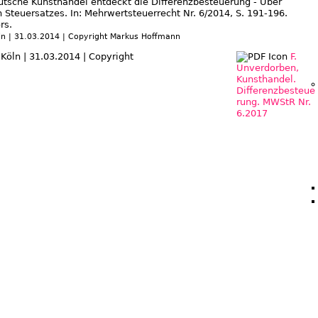
utsche Kunsthandel entdeckt die Differenzbesteuerung - Über
 Steuersatzes. In: Mehrwertsteuerrecht Nr. 6/2014, S. 191-196.
rs.
öln | 31.03.2014 | Copyright Markus Hoffmann
F.
Unverdorben,
Kunsthandel.
Differenzbesteue
rung. MWStR Nr.
6.2017