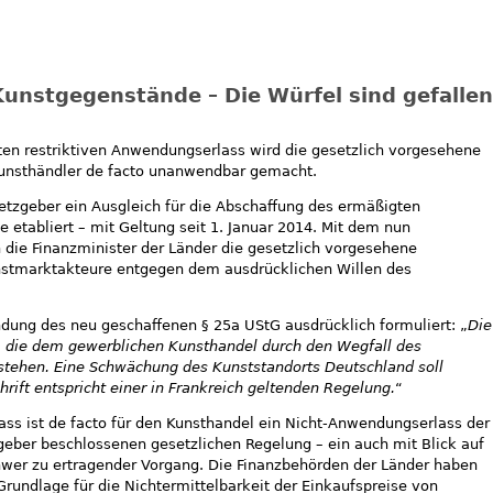
unstgegenstände – Die Würfel sind gefallen
ten restriktiven Anwendungserlass wird die gesetzlich vorgesehene
unsthändler de facto unanwendbar gemacht.
tzgeber ein Ausgleich für die Abschaffung des ermäßigten
 etabliert – mit Geltung seit 1. Januar 2014. Mit dem nun
 die Finanzminister der Länder die gesetzlich vorgesehene
nstmarktakteure entgegen dem ausdrücklichen Willen des
ndung des neu geschaffenen § 25a UStG ausdrücklich formuliert: „
Die
n, die dem gewerblichen Kunsthandel durch den Wegfall des
stehen. Eine Schwächung des Kunststandorts Deutschland soll
rift entspricht einer in Frankreich geltenden Regelung.
“
ass ist de facto für den Kunsthandel ein Nicht-Anwendungserlass der
eber beschlossenen gesetzlichen Regelung – ein auch mit Blick auf
wer zu ertragender Vorgang. Die Finanzbehörden der Länder haben
Grundlage für die Nichtermittelbarkeit der Einkaufspreise von