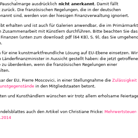
 Pauschalmarge ausdrücklich
nicht anerkannt
. Damit fällt
 zurück. Die französischen Regelungen, die in der deutschen
nannt sind, werden von der hiesigen Finanzverwaltung ignoriert.
bt erhalten und ist auch für Galerien anwendbar, die im Primärmarkt
n Zusammenarbeit mit Künstlern durchführen. Bitte beachten Sie das
Finanzen (unten zum download: pdf (64 KB), S. 9), das Sie umgehen
n.
n für eine kunstmarktfreundliche Lösung auf EU-Ebene einsetzen. Wir
 Länderfinanzminister in Aussicht gestellt haben: die jetzt getroffene
 zu überdenken, wenn die französischen Regelungen einer
lten.
 der EU, Pierre Moscovici, in einer Stellungnahme die
Zulässigkeit
Kunstgegenstände
in den Mitgliedstaaten betont.
isten und Kunsthändlern wünschen wir trotz allem erholsame Feiertag
ndelsblattes auch den Artikel von Christiane Fricke:
Mehrwertsteuer-
2.2014