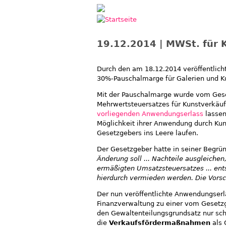
Jump to navigation
19.12.2014 | MWSt. für K
Durch den am 18.12.2014 veröffentlich
30%-Pauschalmarge für Galerien und K
Mit der Pauschalmarge wurde vom Gese
Mehrwertsteuersatzes für Kunstverkäufe
vorliegenden Anwendungserlass
lassen
Möglichkeit ihrer Anwendung durch Ku
Gesetzgebers ins Leere laufen.
Der Gesetzgeber hatte in seiner Begrü
Änderung soll ... Nachteile ausgleiche
ermäßigten Umsatzsteuersatzes ... ent
hierdurch vermieden werden. Die Vorsch
Der nun veröffentlichte Anwendungserl
Finanzverwaltung zu einer vom Gesetzg
den Gewaltenteilungsgrundsatz nur sch
die
Verkaufsfördermaßnahmen
als 