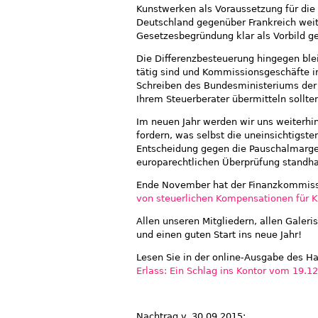
Kunstwerken als Voraussetzung für die
Deutschland gegenüber Frankreich weit
Gesetzesbegründung klar als Vorbild ge
Die Differenzbesteuerung hingegen blei
tätig sind und Kommissionsgeschäfte i
Schreiben des Bundesministeriums der 
Ihrem Steuerberater übermitteln sollte
Im neuen Jahr werden wir uns weiterhi
fordern, was selbst die uneinsichtigsten
Entscheidung gegen die Pauschalmarge
europarechtlichen Überprüfung standha
Ende November hat der Finanzkommissar
von steuerlichen Kompensationen für 
Allen unseren Mitgliedern, allen Galer
und einen guten Start ins neue Jahr!
Lesen Sie in der online-Ausgabe des Ha
Erlass: Ein Schlag ins Kontor vom 19.1
Nachtrag v. 30.09.2015: