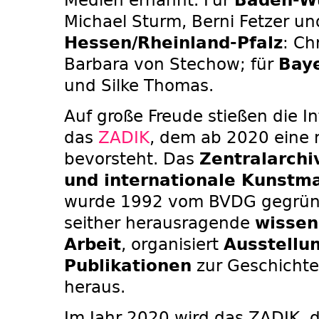
Michael Sturm, Berni Fetzer und
Hessen/Rheinland-Pfalz
: Ch
Barbara von Stechow; für
Bay
und Silke Thomas.
Auf große Freude stießen die I
das
ZADIK
, dem ab 2020 eine 
bevorsteht. Das
Zentralarchi
und internationale Kunstm
wurde 1992 vom BVDG gegründe
seither herausragende
wissen
Arbeit
, organisiert
Ausstellu
Publikationen
zur Geschichte
heraus.
Im Jahr 2020 wird das ZADIK,