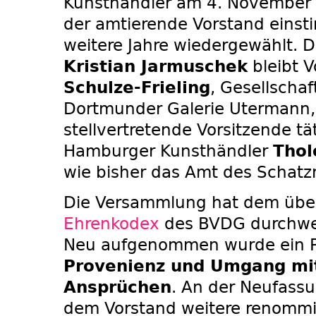
Kunsthändler am 4. November 
der amtierende Vorstand einsti
weitere Jahre wiedergewählt. De
Kristian Jarmuschek
bleibt V
Schulze-Frieling
, Gesellschaf
Dortmunder Galerie Utermann, i
stellvertretende Vorsitzende tä
Hamburger Kunsthändler
Thol
wie bisher das Amt des Schatz
Die Versammlung hat dem über
Ehrenkodex
des BVDG durchwe
Neu aufgenommen wurde ein P
Provenienz und Umgang mi
Ansprüchen
. An der Neufass
dem Vorstand weitere renommie