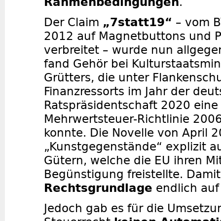
Rahmenbedingungen
.
Der Claim
„7statt19“
– vom BV
2012 auf Magnetbuttons und P
verbreitet – wurde nun allgege
fand Gehör bei Kulturstaatsmin
Grütters, die unter Flankensch
Finanzressorts im Jahr der deu
Ratspräsidentschaft 2020 eine
Mehrwertsteuer-Richtlinie 200
konnte. Die Novelle von April 
„Kunstgegenstände“ explizit au
Gütern, welche die EU ihren Mi
Begünstigung freistellte. Dami
Rechtsgrundlage
endlich auf
Jedoch gab es für die Umsetzun