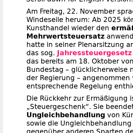
Am Freitag, 22. November sprac
Windeseile herum: Ab 2025 kö
Kunsthandel wieder den
ermä
Mehrwertsteuersatz
anwend
hatte in seiner Plenarsitzung 
das sog.
Jahressteuergesetz
das bereits am 18. Oktober v
Bundestag – glücklicherweise 
der Regierung – angenommen 
entsprechende Regelung enthie
Die Rückkehr zur Ermäßigung is
„Steuergeschenk“. Sie beendet
Ungleichbehandlung
von Kün
sowie die Ungleichbehandlung
gegenüber anderen Sparten der